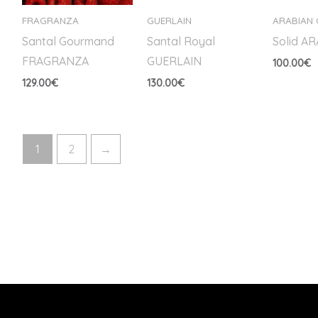
FRAGRANZA
GUERLAIN
ARABIAN
Santal Gourmand
Santal Royal
Solid A
FRAGRANZA
GUERLAIN
100.00
€
129.00
€
130.00
€
1
2
→