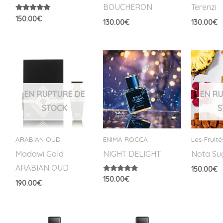
BOUCHERON
Terenzi
Note
150.00
€
130.00
€
130.00
€
5.00
sur 5
EN RUPTURE DE
EN R
STOCK
S
ARABIAN OUD
ENIMA ROCCA
Les Fruité
Madawi Gold
NIGHT DELIGHT
Nota Su
ARABIAN OUD
150.00
€
Note
150.00
€
190.00
€
5.00
sur 5