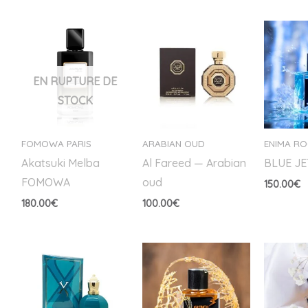
EN RUPTURE DE
STOCK
FOMOWA PARIS
ARABIAN OUD
ENIMA R
Akatsuki Melba
Al Fareed — Arabian
BLUE JE
FOMOWA
oud
150.00
€
180.00
€
100.00
€