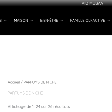
AID MUBAARAK ! PROFITEZ DE
S
MAISON
BIEN-ÊTRE
FAMILLE OLFACTIVE
Accueil
/ PARFUMS DE NICHE
PARFUMS DE NICHE
Affichage de 1–24 sur 26 résultats