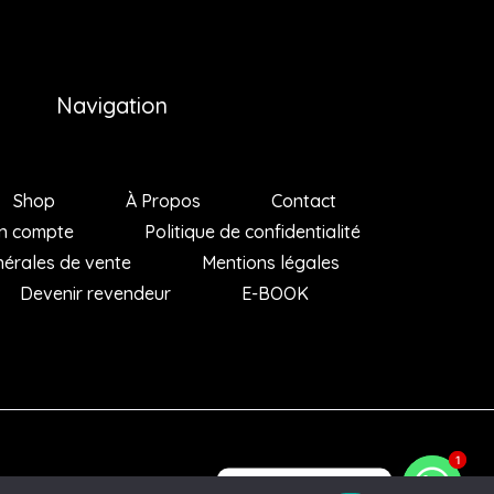
Navigation
Shop
À Propos
Contact
n compte
Politique de confidentialité
nérales de vente
Mentions légales
Devenir revendeur
E-BOOK
1
1
Des questions ?