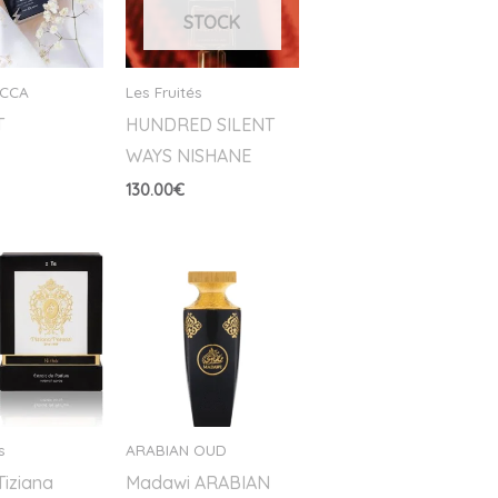
STOCK
OCCA
Les Fruités
T
HUNDRED SILENT
WAYS NISHANE
130.00
€
s
ARABIAN OUD
Tiziana
Madawi ARABIAN