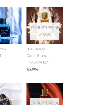
EN RUPTURE DE
STOCK
OCCA
FRAGRANZA
T
Cœur Blanc
FRAGRANZA
129.00
€
EN RUPTURE DE