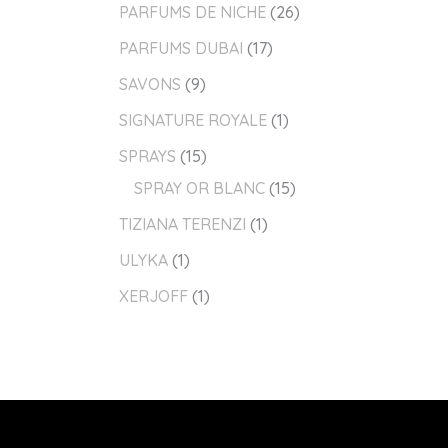
PARFUMS DE NICHE
26
PARFUMS DUBAI
17
SAVONS
9
SIGNATURE ROYALE
1
SPRAYS
15
SPRAY OR BLANC
15
TIZIANA TERENZI
1
ULYKA
1
XERJOFF
1