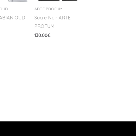
 OUD
ARTE PROFUMI
RABIAN OUD
Sucre Noir ARTE
PROFUMI
130.00
€