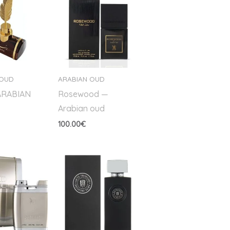
 OUD
ARABIAN OUD
ARABIAN
Rosewood —
Arabian oud
100.00
€