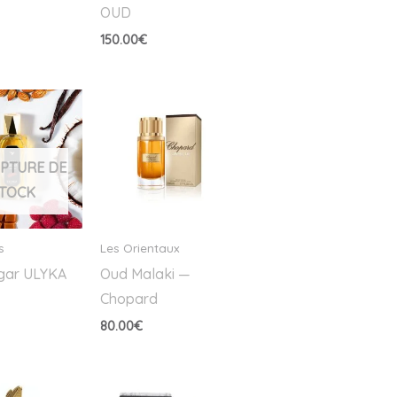
OUD
150.00
€
UPTURE DE
TOCK
s
Les Orientaux
gar ULYKA
Oud Malaki —
Chopard
80.00
€