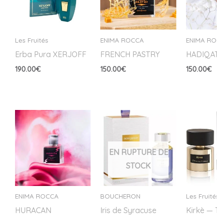
Les Fruités
ENIMA ROCCA
ENIMA R
Erba Pura XERJOFF
FRENCH PASTRY
HADIQA
190.00
€
150.00
€
150.00
€
EN RUPTURE DE
STOCK
ENIMA ROCCA
BOUCHERON
Les Fruité
HURACAN
Iris de Syracuse
Kirkè — 