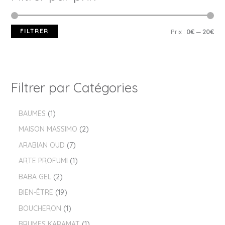
FILTRER
Prix :
0€
—
20€
Filtrer par Catégories
BAUMES
1
MAISON MASSIMO
2
ARABIAN OUD
7
ARTE PROFUMI
1
BABA GEL
2
BIEN-ÊTRE
19
BOUCHERON
1
BRUMES KARAMAT
1