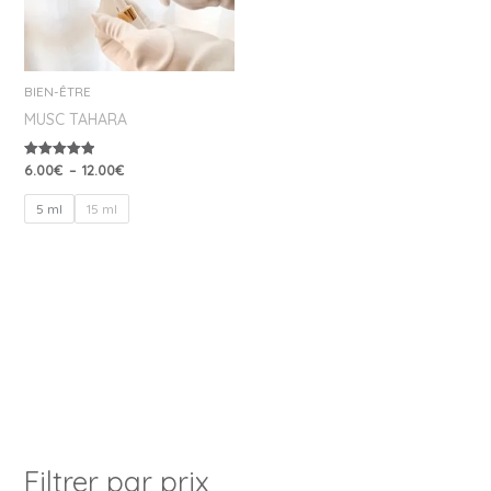
BIEN-ÊTRE
MUSC TAHARA
6.00
€
–
12.00
€
Note
5.00
sur 5
5 ml
15 ml
Filtrer par prix