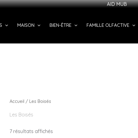
AID MUBAARAK ! PROFIT
S
MAISON
BIEN-ÊTRE
FAMILLE OLFACTIVE
Accueil
/ Les Boisés
Les Boisés
7 résultats affichés