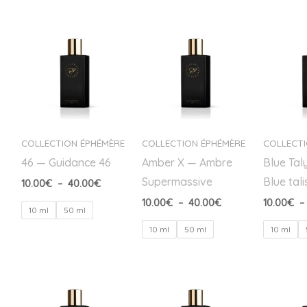
Plage
Plage
de
de
prix :
prix :
10.00€
10.00€
à
à
40.00€
40.00€
COLLECTION ÉPHÉMÈRE
COLLECTION ÉPHÉMÈRE
COLLECTI
46 — Guidance 46
Amber X — Ambre
Blue Tal
Supermassive
Blue tal
10.00
€
–
40.00
€
10.00
€
–
40.00
€
10.00
€
–
10 ml
50 ml
10 ml
50 ml
10 ml
Plage
Plage
de
de
prix :
prix :