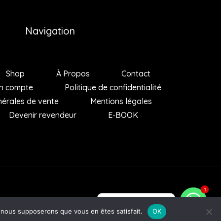
Navigation
Shop
À Propos
Contact
n compte
Politique de confidentialité
nérales de vente
Mentions légales
Devenir revendeur
E-BOOK
1
1
Des questions ?
e, nous supposerons que vous en êtes satisfait.
OK