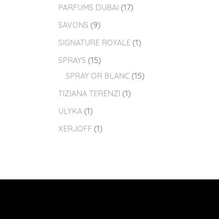
PARFUMS DUBAI
17
SAVONS
9
SIGNATURE ROYALE
1
SPRAYS
15
SPRAY OR BLANC
15
TIZIANA TERENZI
1
ULYKA
1
XERJOFF
1