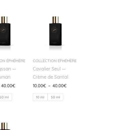
Plage
Plage
de
de
prix :
prix :
10.00€
10.00€
à
à
40.00€
40.00€
ON ÉPHÉMÈRE
COLLECTION ÉPHÉMÈRE
yssan —
Cavalier Seul —
isman
Crème de Santal
40.00
€
10.00
€
–
40.00
€
50 ml
10 ml
50 ml
Plage
de
prix :