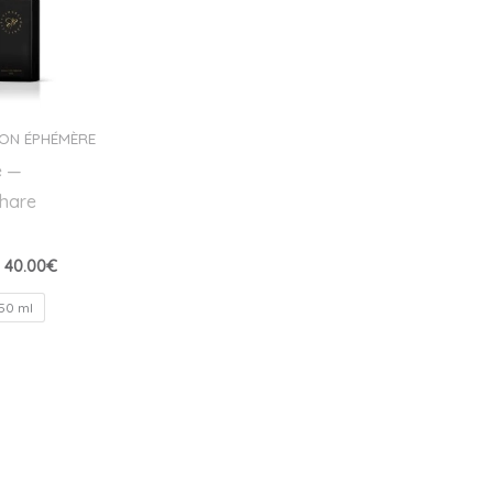
10.00€
à
40.00€
ON ÉPHÉMÈRE
e —
Share
40.00
€
50 ml