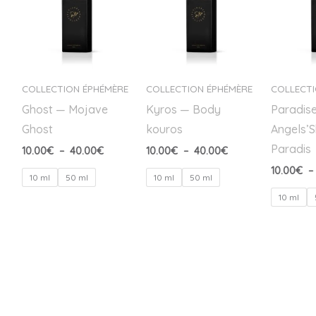
10.00€
10.00€
à
à
40.00€
40.00€
COLLECTION ÉPHÉMÈRE
COLLECTION ÉPHÉMÈRE
COLLECTI
Ghost — Mojave
Kyros — Body
Paradis
Ghost
kouros
Angels’
Paradis
10.00
€
–
40.00
€
10.00
€
–
40.00
€
10.00
€
–
10 ml
50 ml
10 ml
50 ml
10 ml