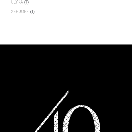
ULYKA
1
XERJOFF
1