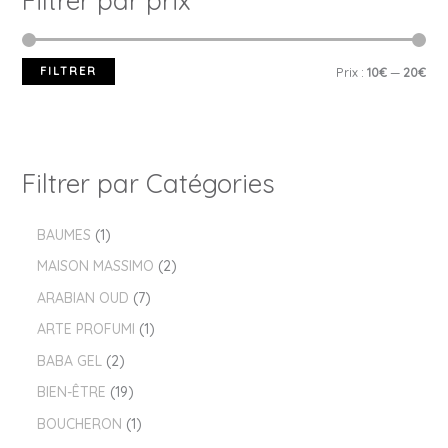
Filtrer par prix
FILTRER
Prix :
10€
—
20€
Filtrer par Catégories
BAUMES
1
MAISON MASSIMO
2
ARABIAN OUD
7
ARTE PROFUMI
1
BABA GEL
2
BIEN-ÊTRE
19
BOUCHERON
1