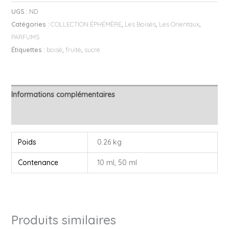
UGS :
ND
Catégories :
COLLECTION ÉPHÉMÈRE
,
Les Boisés
,
Les Orientaux
,
PARFUMS
Étiquettes :
boisé
,
fruité
,
sucré
Informations complémentaires
Avis (0)
Poids
0.26 kg
Contenance
10 ml, 50 ml
Produits similaires