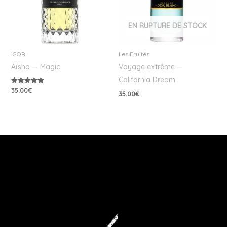
EN RUPTURE DE STOCK
IGOR
Les Fruités
Aïsha — Magic
Voyage extrême —
California Dream
35.00
€
Note
35.00
€
5.00
sur 5