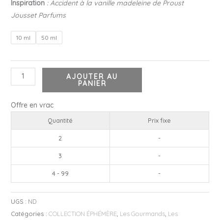
Inspiration
: Accident à la vanille madeleine de Proust
Jousset Parfums
10 ml
50 ml
AJOUTER AU
PANIER
Offre en vrac
Quantité
Prix fixe
2
-
3
-
4 - 99
-
UGS :
ND
Catégories :
COLLECTION ÉPHÉMÈRE
,
Les Gourmands
,
Les