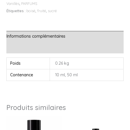
Vanillés
,
PARFUMS
Étiquettes :
boisé
,
fruité
,
sucré
Informations complémentaires
Avis (0)
Poids
0.26 kg
Contenance
10 ml, 50 ml
Produits similaires
Plage
de
prix :