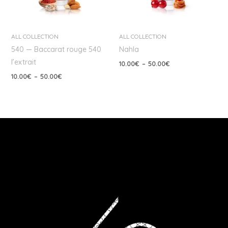
ALL COLLECTION
ALL COLLECTION
540 — Baccarat rouge 540
Nahla
l’extrait
10.00
€
–
50.00
€
10.00
€
–
50.00
€