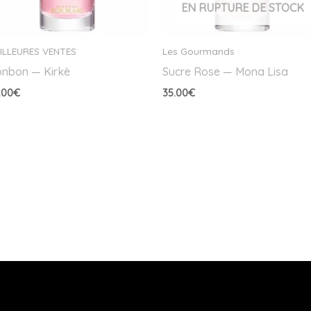
EN RUPTURE DE STOCK
ILLEURES VENTES
Les Gourmands
nbon — Kirkè
Sucre Rose — Mona Lisa
.00
€
35.00
€