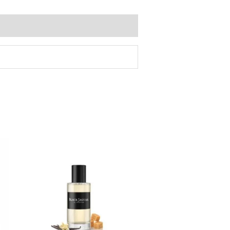
Plage
de
prix :
10.00€
à
50.00€