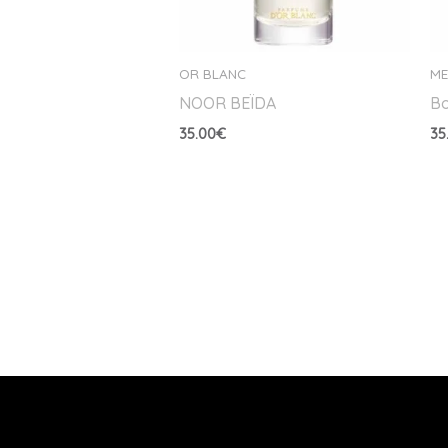
OR BLANC
ME
NOOR BEÏDA
Bo
35.00
€
35