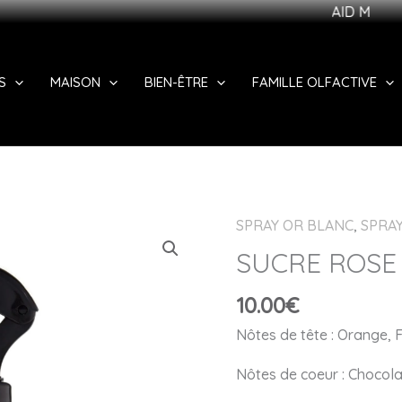
AID MUBAARAK ! PR
S
MAISON
BIEN-ÊTRE
FAMILLE OLFACTIVE
SPRAY OR BLANC
,
SPRA
SUCRE ROSE
10.00
€
Nôtes de tête : Orange, 
Nôtes de coeur : Chocola