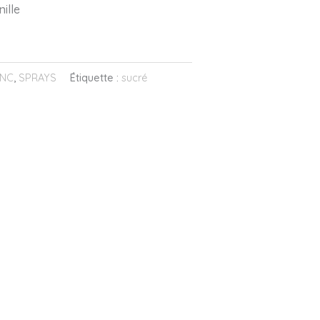
ille
ANC
,
SPRAYS
Étiquette :
sucré