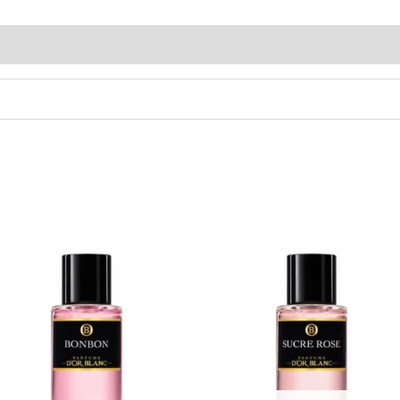
s (0)