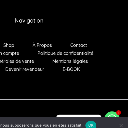
Navigation
Shop
À Propos
Contact
n compte
Politique de confidentialité
nérales de vente
Mentions légales
Devenir revendeur
E-BOOK
1
1
Des questions ?
e, nous supposerons que vous en êtes satisfait.
OK