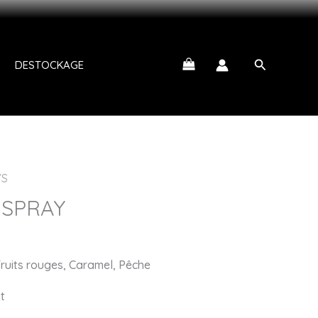
OFITEZ DE VOTRE CODE AID15
Recherche
DESTOCKAGE
YS
 SPRAY
Fruits rouges, Caramel, Pêche
t