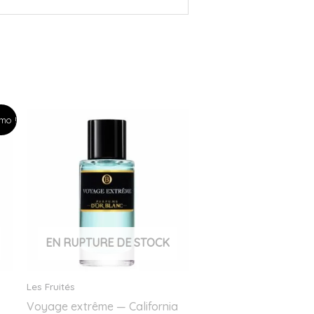
mo !
EN RUPTURE DE STOCK
Les Fruités
Voyage extrême — California