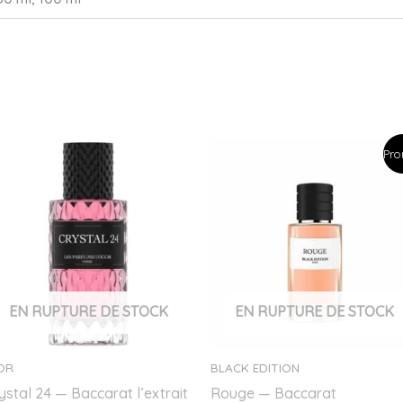
Le
Le
Pro
prix
prix
initial
actuel
était :
est :
35.00€.
15.00€.
EN RUPTURE DE STOCK
EN RUPTURE DE STOCK
OR
BLACK EDITION
ystal 24 — Baccarat l’extrait
Rouge — Baccarat