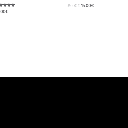
35.00
€
15.00
€
te
.00
€
00
r 5