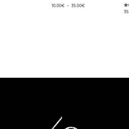
10.00
€
–
35.00
€
No
35
5.
su