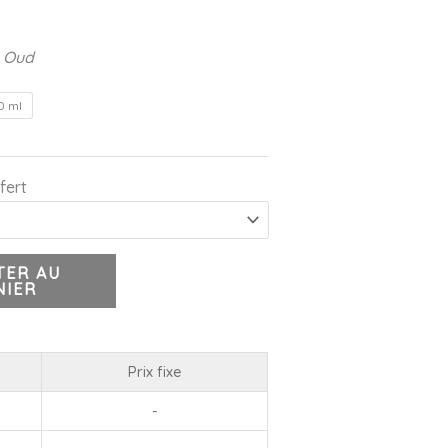
n Oud
0 ml
fert
TER AU
NIER
Prix fixe
-