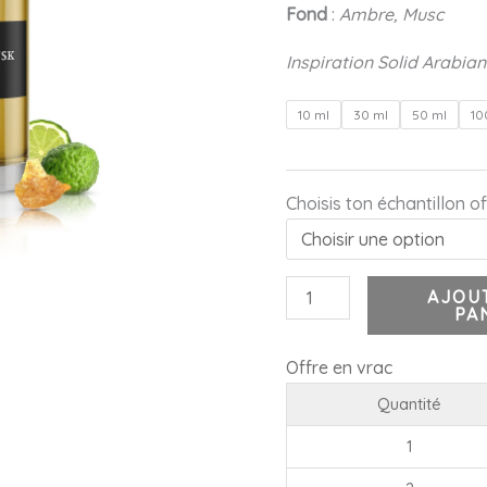
Fond
:
Ambre, Musc
Inspiration Solid Arabia
10 ml
30 ml
50 ml
10
Choisis ton échantillon of
AJOU
PA
Offre en vrac
Quantité
1