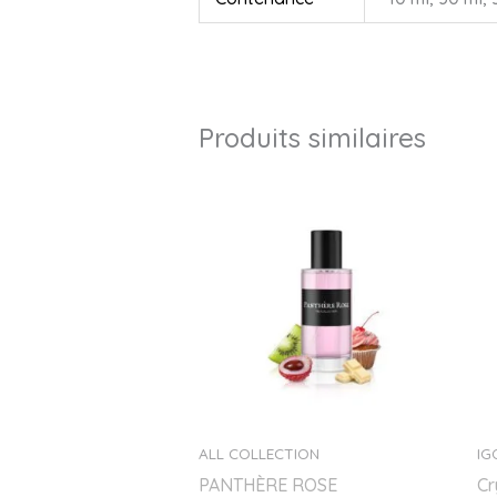
Produits similaires
Plage
de
prix :
10.00€
à
35.00€
ALL COLLECTION
IG
PANTHÈRE ROSE
Cr