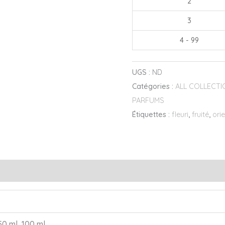
2
3
4 - 99
UGS :
ND
Catégories :
ALL COLLECT
PARFUMS
Étiquettes :
fleuri
,
fruité
,
ori
s (0)
50 ml, 100 ml