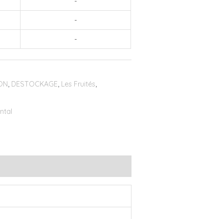
-
-
-
ION
,
DESTOCKAGE
,
Les Fruités
,
ental