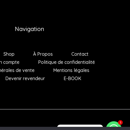
Navigation
Shop
À Propos
Contact
n compte
Politique de confidentialité
nérales de vente
Mentions légales
Devenir revendeur
E-BOOK
1
1
Des questions ?