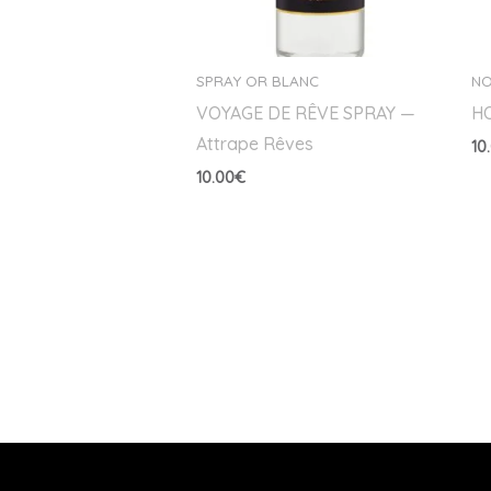
SPRAY OR BLANC
NO
VOYAGE DE RÊVE SPRAY —
H
Attrape Rêves
10
10.00
€