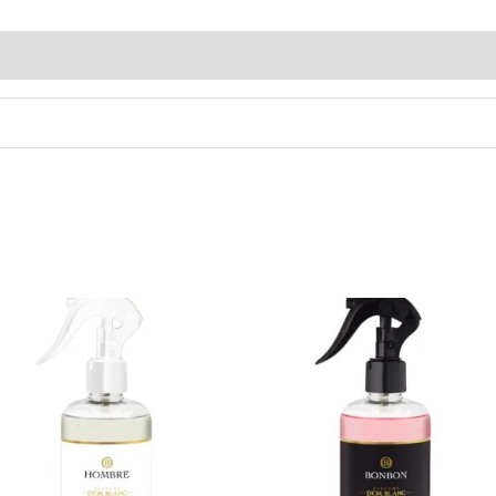
s (0)