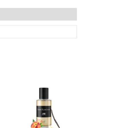
Plage
de
prix :
10.00€
à
50.00€