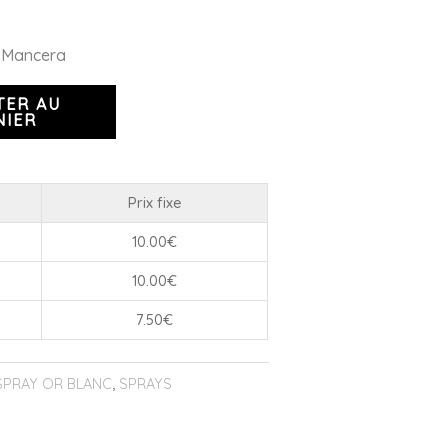
e Mancera
TER AU
NIER
Prix fixe
10.00
€
10.00
€
7.50
€
SPRAY OR BLANC
,
SPRAYS