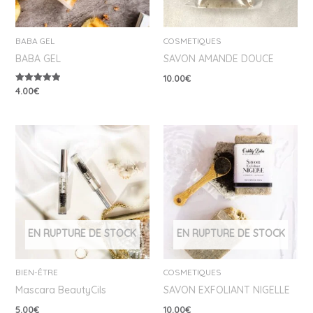
BABA GEL
COSMETIQUES
BABA GEL
SAVON AMANDE DOUCE
10.00
€
4.00
€
Note
5.00
sur 5
EN RUPTURE DE STOCK
EN RUPTURE DE STOCK
BIEN-ÊTRE
COSMETIQUES
Mascara BeautyCils
SAVON EXFOLIANT NIGELLE
5.00
€
10.00
€