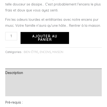
telle douceur se dissipe…
C’est probablement l’encens le plus
frais et doux que vous ayez senti.
Fini les odeurs lourdes et entêtantes avec notre encens pur
musc.
Votre famille n’aura qu’une hâte…
Rentrer à la maison.
AJOUTER AU
PANIER
Catégories :
BIEN-ÊTRE
,
ENCENS
,
MAISON
Description
Informations complémentaires
Avis (0)
Pré-requis :