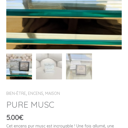
BIEN-ÊTRE
,
ENCENS
,
MAISON
PURE MUSC
5.00
€
Cet encens pur musc est incroyable !
Une fois
allumé
, une