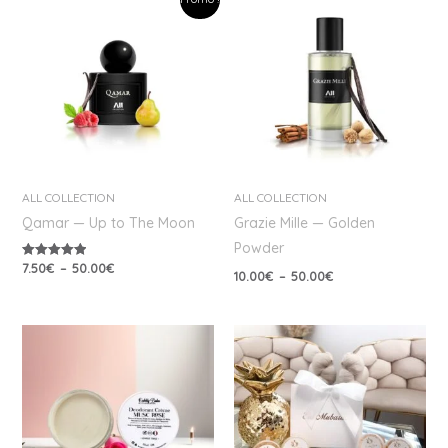
de
de
prix :
prix :
7.50€
10.00€
à
à
50.00€
50.00€
ALL COLLECTION
ALL COLLECTION
Qamar — Up to The Moon
Grazie Mille — Golden
Powder
7.50
€
–
50.00
€
Note
10.00
€
–
50.00
€
5.00
sur 5