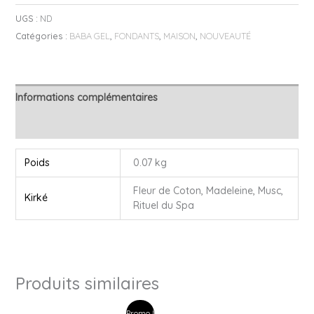
UGS :
ND
Catégories :
BABA GEL
,
FONDANTS
,
MAISON
,
NOUVEAUTÉ
Informations complémentaires
Avis (0)
Poids
0.07 kg
Fleur de Coton, Madeleine, Musc,
Kirké
Rituel du Spa
Produits similaires
Plage
Plage
Promo !