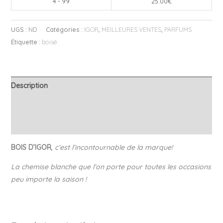
4 - 99
25.00
€
UGS :
ND
Catégories :
IGOR
,
MEILLEURES VENTES
,
PARFUMS
Étiquette :
boisé
Description
Informations complémentaires
Avis (1)
BOIS D’IGOR
,
c’est l’incontournable de la marque!
La chemise blanche que l’on porte pour toutes les occasions
peu importe la saison !