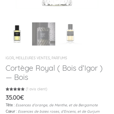
IGOR
,
MEILLEURES VENTES
,
PARFUMS
Cortège Royal ( Bois d’Igor )
— Bois
(
1
avis client)
Noté
1
5.00
35.00
€
sur 5
basé sur
Tête :
Essences d’orange, de Menthe, et de Bergamote
notation
client
Cœur :
Essences de baies roses, d’Encens, et de Gurjum